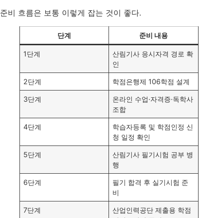
준비 흐름은 보통 이렇게 잡는 것이 좋다.
단계
준비 내용
1단계
산림기사 응시자격 경로 확
인
2단계
학점은행제 106학점 설계
3단계
온라인 수업·자격증·독학사
조합
4단계
학습자등록 및 학점인정 신
청 일정 확인
5단계
산림기사 필기시험 공부 병
행
6단계
필기 합격 후 실기시험 준
비
7단계
산업인력공단 제출용 학점