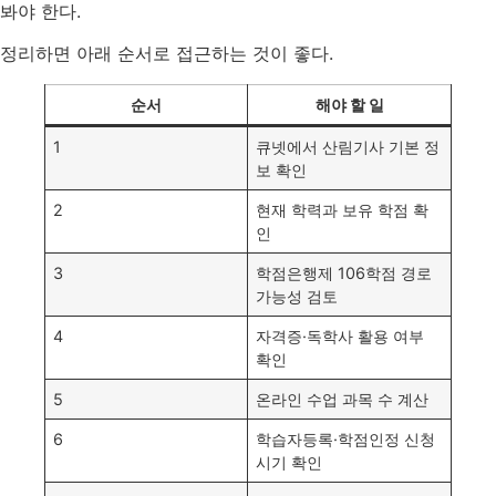
봐야 한다.
정리하면 아래 순서로 접근하는 것이 좋다.
순서
해야 할 일
1
큐넷에서 산림기사 기본 정
보 확인
2
현재 학력과 보유 학점 확
인
3
학점은행제 106학점 경로
가능성 검토
4
자격증·독학사 활용 여부
확인
5
온라인 수업 과목 수 계산
6
학습자등록·학점인정 신청
시기 확인