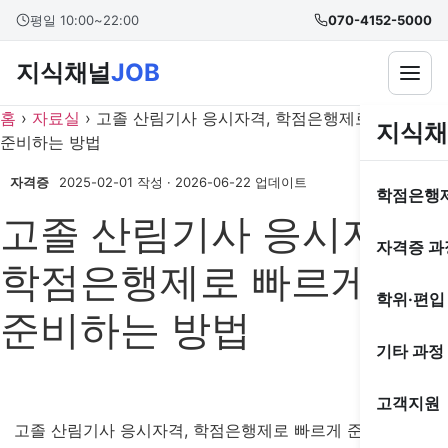
콘
본문 바로가기
평일 10:00~22:00
070-4152-5000
텐
츠
지식채널
JOB
로
건
홈
›
자료실
›
고졸 산림기사 응시자격, 학점은행제로 빠르게
지식채
너
준비하는 방법
뛰
기
자격증
2025-02-01 작성
·
2026-06-22 업데이트
학점은행
고졸 산림기사 응시자격,
자격증 과
학점은행제로 빠르게
학위·편입
준비하는 방법
기타 과정
고객지원
고졸 산림기사 응시자격, 학점은행제로 빠르게 준비하는 방법