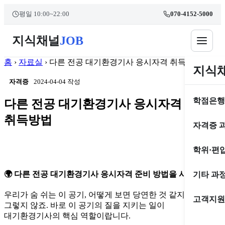
콘
본문 바로가기
평일 10:00~22:00
070-4152-5000
텐
츠
지식채널
JOB
로
건
너
홈
›
자료실
›
다른 전공 대기환경기사 응시자격 취득방법
지식
뛰
기
자격증
2024-04-04 작성
학점은행
다른 전공 대기환경기사 응시자격
취득방법
자격증 
학위·편
🌍 다른 전공 대기환경기사 응시자격 준비 방법을 시작하며
기타 과
우리가 숨 쉬는 이 공기, 어떻게 보면 당연한 것 같지만 사실
고객지원
그렇지 않죠. 바로 이 공기의 질을 지키는 일이
대기환경기사의 핵심 역할이랍니다.