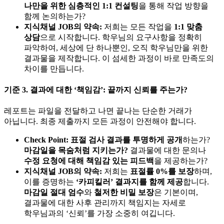
나만을 위한 심층적인 1:1 컨설팅
을 통해 작업 방향을
함께 논의하는가?
지식채널 JOB의 약속:
저희는 모든 작업을
1:1 맞춤
상담
으로 시작합니다. 학우님의 요구사항을 정확히
파악하여, 세상에 단 하나뿐인, 오직 학우님만을 위한
결과물을 제작합니다. 이 섬세한 과정이 바로 만족도의
차이를 만듭니다.
기준 3. 결과에 대한 ‘책임감’: 끝까지 신뢰를 주는가?
레포트는 파일을 전달하고 나면 끝나는 단순한 거래가
아닙니다. 최종 제출까지 모든 과정이 안전해야 합니다.
Check Point:
표절 검사 결과를 투명하게 공개
하는가?
마감일을 목숨처럼 지키는가?
결과물에 대한 문의나
수정 요청에 대해 책임감 있는 피드백
을 제공하는가?
지식채널 JOB의 약속:
저희는
표절률 0%를 보장
하며,
이를 증명하는
‘카피킬러’ 결과지를 함께 제공
합니다.
마감일 절대 엄수
와
철저한 비밀 보장
은 기본이며,
결과물에 대한 사후 관리까지 책임지는 자세로
학우님과의 ‘신뢰’를 가장 소중히 여깁니다.