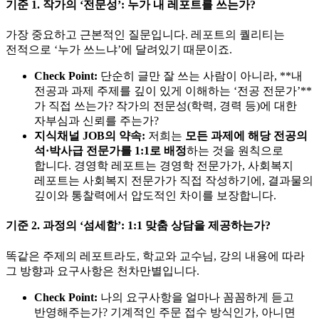
기준 1. 작가의 ‘전문성’: 누가 내 레포트를 쓰는가?
가장 중요하고 근본적인 질문입니다. 레포트의 퀄리티는
전적으로 ‘누가 쓰느냐’에 달려있기 때문이죠.
Check Point:
단순히 글만 잘 쓰는 사람이 아니라, **내
전공과 과제 주제를 깊이 있게 이해하는 ‘전공 전문가’**
가 직접 쓰는가? 작가의 전문성(학력, 경력 등)에 대한
자부심과 신뢰를 주는가?
지식채널 JOB의 약속:
저희는
모든 과제에 해당 전공의
석·박사급 전문가를 1:1로 배정
하는 것을 원칙으로
합니다. 경영학 레포트는 경영학 전문가가, 사회복지
레포트는 사회복지 전문가가 직접 작성하기에, 결과물의
깊이와 통찰력에서 압도적인 차이를 보장합니다.
기준 2. 과정의 ‘섬세함’: 1:1 맞춤 상담을 제공하는가?
똑같은 주제의 레포트라도, 학교와 교수님, 강의 내용에 따라
그 방향과 요구사항은 천차만별입니다.
Check Point:
나의 요구사항을 얼마나 꼼꼼하게 듣고
반영해주는가? 기계적인 주문 접수 방식인가, 아니면