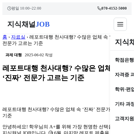
콘
본문 바로가기
평일 10:00~22:00
070-4152-5000
텐
츠
지식채널
JOB
로
건
너
홈
›
자료실
›
레포트대행 천사대행? 수많은 업체 속 ‘진짜’
지식
뛰
전문가 고르는 기준
기
과제 대행
2025-06-02 작성
학점은행
레포트대행 천사대행? 수많은 업체 속
자격증 
‘진짜’ 전문가 고르는 기준
학위·편
기타 과
레포트대행 천사대행? 수많은 업체 속 ‘진짜’ 전문가 고르는
기준
고객지원
안녕하세요! 학우님의 A+를 위해 가장 현명한 선택을 돕는
지식채널 JOB입니다. 🧐 6월, 마지막 레포트 제출을 앞두고