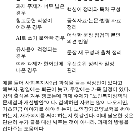
과제 주제가 너무 넓은
핵심어 정리와 목차 구성
경우
참고문헌 작성이
공식자료·논문·법령 자료
어려운 경우
정리
어색한 문장 점검과 본인
AI로 쓰기 불안한 경우
의견 반영
유사율이 걱정되는
문장 새 구성과 출처 정리
경우
여러 과제가 한꺼번에
우선순위 정리와 일정
나온 경우
관리
예를 들어 사회복지사2급 과정을 듣는 직장인이 있다고
해보자. 평일에는 퇴근이 늦고, 주말에는 가족 일정이 있다.
강의 출석은 겨우 챙겼는데 과제 주제가 “노인복지정책의
문제점과 개선방안”이다. 검색하면 자료는 많이 나오지만,
기초연금 이야기를 해야 하는지, 노인장기요양보험을 써야
하는지, 재가복지를 써야 하는지 헷갈린다. 이때 필요한 것은
단순히 누가 글을 대신 써주는 것이 아니라, 과제의 방향을
잡아주는 도움이다.