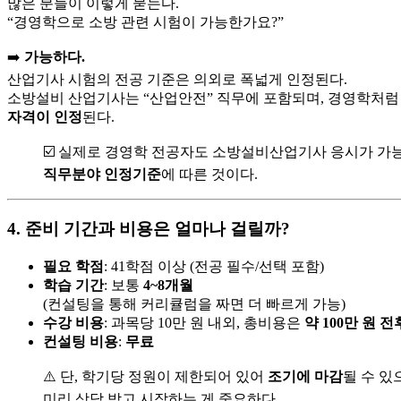
많은 분들이 이렇게 묻는다.
“경영학으로 소방 관련 시험이 가능한가요?”
➡️
가능하다.
산업기사 시험의 전공 기준은 의외로 폭넓게 인정된다.
소방설비 산업기사는 “산업안전” 직무에 포함되며, 경영학처
자격이 인정
된다.
☑️ 실제로 경영학 전공자도 소방설비산업기사 응시가 가
직무분야 인정기준
에 따른 것이다.
4. 준비 기간과 비용은 얼마나 걸릴까?
필요 학점
: 41학점 이상 (전공 필수/선택 포함)
학습 기간
: 보통
4~8개월
(컨설팅을 통해 커리큘럼을 짜면 더 빠르게 가능)
수강 비용
: 과목당 10만 원 내외, 총비용은
약 100만 원 전
컨설팅 비용
:
무료
⚠️ 단, 학기당 정원이 제한되어 있어
조기에 마감
될 수 있
미리 상담 받고 시작하는 게 중요하다.