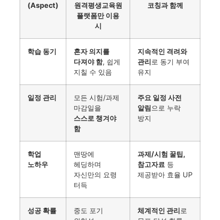
(Aspect)
원격평생교육원
코칭과 함께
플랫폼만 이용
시
학습 동기
혼자 의지를
지속적인 격려와
다져야 함
, 쉽게
관리
로 동기 부여
지칠 수 있음
유지
일정 관리
모든 시험/과제
주요 일정 사전
마감일을
알림
으로 누락
스스로 챙겨야
방지
함
학업
맨땅에
과제/시험 꿀팁,
노하우
헤딩하며
참고자료
등
자신만의 요령
제공받아 효율 UP
터득
성공 확률
중도 포기
체계적인 관리
로