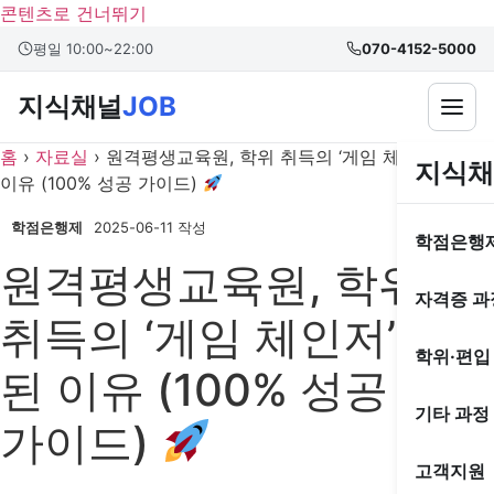
콘텐츠로 건너뛰기
본문 바로가기
평일 10:00~22:00
070-4152-5000
지식채널
JOB
홈
›
자료실
›
원격평생교육원, 학위 취득의 ‘게임 체인저’가 된
지식채
이유 (100% 성공 가이드)
학점은행제
2025-06-11 작성
학점은행
원격평생교육원, 학위
자격증 과
취득의 ‘게임 체인저’가
학위·편입
된 이유 (100% 성공
기타 과정
가이드)
고객지원