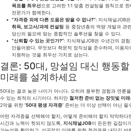
목표를 최우선
으로 고려한 1:1 맞춤 컨설팅을 원칙으로 
전문가가 함께한다.
“자격증 외에 다른 도움은 받을 수 없나?”
: 지식채널JOB
취득, 보고서/과제 컨설팅
등 중장년층의 역량 개발과 관련
당신의 필요에 맞는 종합적인 솔루션을 찾을 수 있다.
“신뢰할 수 있는 곳인가?”
: 지식채널JOB은 수년간의 경
만들어왔다. 무엇보다 학문적 정직성을 준수하며, 이용자
지원하는 것을 최우선 가치로 삼는다.
결론: 50대, 망설임 대신 행동할
미래를 설계하세요
50대는 결코 늦은 나이가 아니다. 오히려 풍부한 경험과 연륜
수 있는 최적의 시기이다. 하지만
철저한 준비 없는 장밋빛 미래
2막을 위한
’50대 평생 자격증’
준비는 더 이상 선택이 아닌 필
어떤 자격증을 선택해야 할지, 어떻게 준비해야 할지 막막하다면
시간과 노력이 헛되지 않도록,
지식채널JOB
이 든든한 길잡이가
가능성을 확인하고, 성공적인 미래를 위한 첫걸음을 내딛길 바