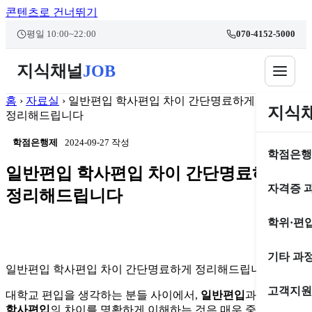
콘텐츠로 건너뛰기
본문 바로가기
평일 10:00~22:00
070-4152-5000
지식채널
JOB
홈
›
자료실
›
일반편입 학사편입 차이 간단명료하게
지식
정리해드립니다
학점은행제
2024-09-27 작성
학점은행
일반편입 학사편입 차이 간단명료하게
자격증 
정리해드립니다
학위·편
기타 과
일반편입 학사편입 차이 간단명료하게 정리해드립니다
고객지원
대학교 편입을 생각하는 분들 사이에서,
일반편입
과
학사편입
의 차이를 명확하게 이해하는 것은 매우 중요하다.