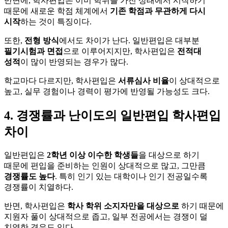
반면에, 학사편입은 이미 학위를 가진 상태에서 시작하기
때문에 새로운 학점 체계에서
기존 학점과 무관하게 다시
시작
하는 것이 특징이다.
또한,
전형 방식
에서도 차이가 난다. 일반편입은 대부분
필기시험과 면접
으로 이루어지지만, 학사편입은
전적대
성적
이 많이 반영되는 경우가 많다.
학교마다 다르지만, 학사편입은
서류심사 비율
이 상대적으로
높고, 실무 경험이나 경력이 평가에 반영될 가능성도 크다.
4. 경쟁률과 난이도의 일반편입 학사편입
차이
일반편입은
2학년 이상 이수한 학생들
을 대상으로 하기
때문에 편입을 준비하는 인원이 상대적으로 많고, 그만큼
경쟁률도 높다
. 특히 인기 있는 대학이나 인기 전공일수록
경쟁률이 치열하다.
반면, 학사편입은
학사 학위 소지자만을 대상으로
하기 때문에
지원자 풀이 상대적으로 좁고, 일부 전공에서는 경쟁이 덜
치열한 경우도 있다.