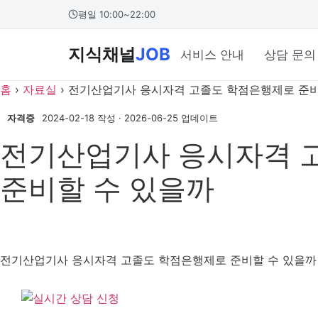
콘
본문 바로가기
평일 10:00~22:00
텐
츠
지식채널
JOB
서비스 안내
상담 문의
로
건
홈
›
자료실
›
전기산업기사 응시자격 고졸도 학점은행제로 준비
너
뛰
자격증
2024-02-18 작성
·
2026-06-25 업데이트
기
전기산업기사 응시자격 
준비할 수 있을까
전기산업기사 응시자격 고졸도 학점은행제로 준비할 수 있을까