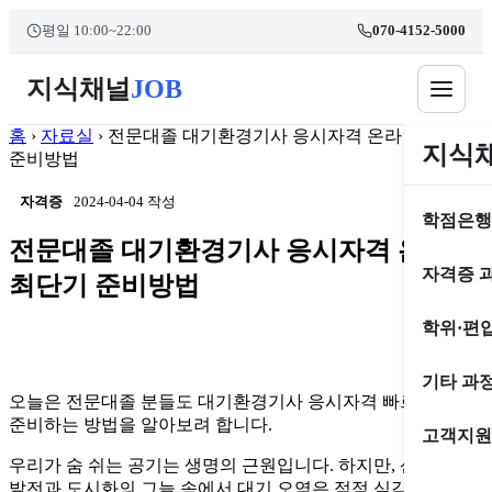
콘
본문 바로가기
평일 10:00~22:00
070-4152-5000
텐
츠
지식채널
JOB
로
건
너
홈
›
자료실
›
전문대졸 대기환경기사 응시자격 온라인 최단기
지식
뛰
준비방법
기
자격증
2024-04-04 작성
학점은행
전문대졸 대기환경기사 응시자격 온라인
자격증 
최단기 준비방법
학위·편
기타 과
오늘은 전문대졸 분들도 대기환경기사 응시자격 빠르게
준비하는 방법을 알아보려 합니다.
고객지원
우리가 숨 쉬는 공기는 생명의 근원입니다. 하지만, 산업
발전과 도시화의 그늘 속에서 대기 오염은 점점 심각해지고