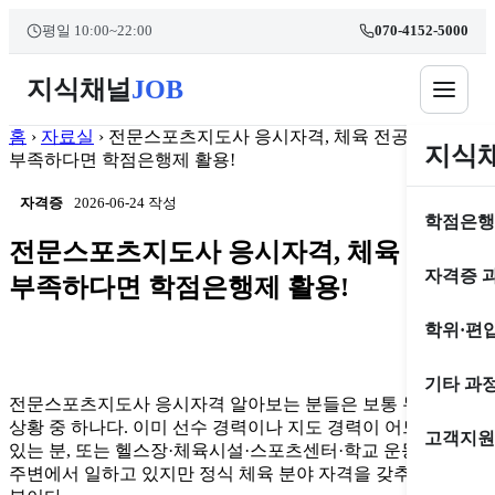
콘
본문 바로가기
평일 10:00~22:00
070-4152-5000
텐
츠
지식채널
JOB
로
건
너
홈
›
자료실
›
전문스포츠지도사 응시자격, 체육 전공이
지식
뛰
부족하다면 학점은행제 활용!
기
자격증
2026-06-24 작성
학점은행
전문스포츠지도사 응시자격, 체육 전공이
자격증 
부족하다면 학점은행제 활용!
학위·편
기타 과
전문스포츠지도사 응시자격 알아보는 분들은 보통 두 가지
상황 중 하나다. 이미 선수 경력이나 지도 경력이 어느 정도
고객지원
있는 분, 또는 헬스장·체육시설·스포츠센터·학교 운동부
주변에서 일하고 있지만 정식 체육 분야 자격을 갖추고 싶은