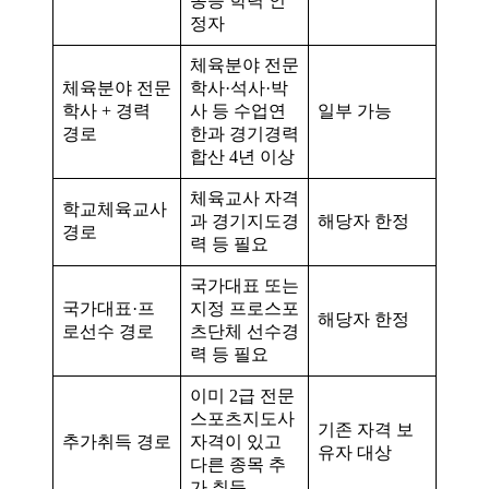
동등 학력 인
정자
체육분야 전문
체육분야 전문
학사·석사·박
학사 + 경력
사 등 수업연
일부 가능
경로
한과 경기경력
합산 4년 이상
체육교사 자격
학교체육교사
과 경기지도경
해당자 한정
경로
력 등 필요
국가대표 또는
국가대표·프
지정 프로스포
해당자 한정
로선수 경로
츠단체 선수경
력 등 필요
이미 2급 전문
스포츠지도사
기존 자격 보
추가취득 경로
자격이 있고
유자 대상
다른 종목 추
가 취득