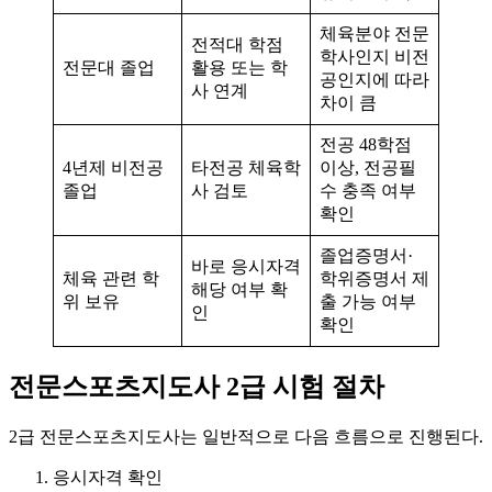
체육분야 전문
전적대 학점
학사인지 비전
전문대 졸업
활용 또는 학
공인지에 따라
사 연계
차이 큼
전공 48학점
4년제 비전공
타전공 체육학
이상, 전공필
졸업
사 검토
수 충족 여부
확인
졸업증명서·
바로 응시자격
체육 관련 학
학위증명서 제
해당 여부 확
위 보유
출 가능 여부
인
확인
전문스포츠지도사 2급 시험 절차
2급 전문스포츠지도사는 일반적으로 다음 흐름으로 진행된다.
응시자격 확인