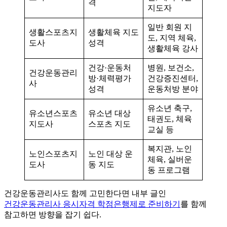
격
지도자
일반 회원 지
생활스포츠지
생활체육 지도
도, 지역 체육,
도사
성격
생활체육 강사
건강·운동처
병원, 보건소,
건강운동관리
방·체력평가
건강증진센터,
사
성격
운동처방 분야
유소년 축구,
유소년스포츠
유소년 대상
태권도, 체육
지도사
스포츠 지도
교실 등
복지관, 노인
노인스포츠지
노인 대상 운
체육, 실버운
도사
동 지도
동 프로그램
건강운동관리사도 함께 고민한다면 내부 글인
건강운동관리사 응시자격 학점은행제로 준비하기
를 함께
참고하면 방향을 잡기 쉽다.