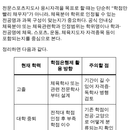
전문스포츠지도사 응시자격을 목표로 할 때는 단순히 “학점만
빨리 채우자”가 아니라, 체육분야 학위로 인정될 수 있는
전공명과 과목 구성이 맞는지가 중요하다. 공식 안내상
체육분야 또는 체육관련학과 인정범위는 학위명이나 학과·
전공명에 체육, 스포츠, 운동, 체육지도자 자격종목 등이
포함되는지를 중심으로 본다.
정리하면 다음과 같다.
학점은행제 활
현재 학력
주의할 점
용 방향
기간이 길 수
체육학사 또는
있어 자격증·
고졸
관련 전문학사
독학사 병행
부터 설계
검토
기존 학점이
전적대 학점
전공·교양으
대학 중퇴
인정 후 부족
로 어떻게 분
학점 이수
류되는지 확인