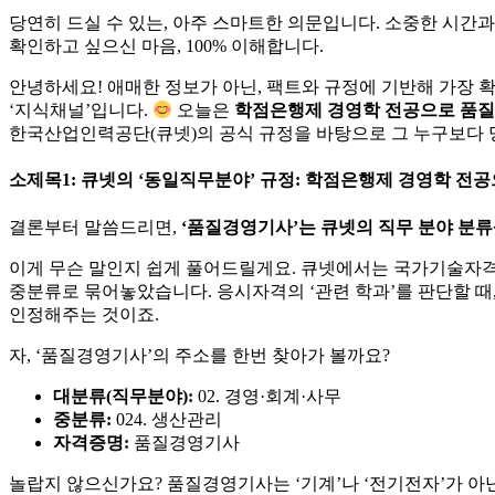
당연히 드실 수 있는, 아주 스마트한 의문입니다. 소중한 시간과
확인하고 싶으신 마음, 100% 이해합니다.
안녕하세요! 애매한 정보가 아닌, 팩트와 규정에 기반해 가장 
‘지식채널’입니다.
오늘은
학점은행제 경영학 전공으로 품질
한국산업인력공단(큐넷)의 공식 규정을 바탕으로 그 누구보다
소제목1: 큐넷의 ‘동일직무분야’ 규정: 학점은행제 경영학 전
결론부터 말씀드리면,
‘품질경영기사’는 큐넷의 직무 분야 분류
이게 무슨 말인지 쉽게 풀어드릴게요. 큐넷에서는 국가기술자격
중분류로 묶어놓았습니다. 응시자격의 ‘관련 학과’를 판단할 때,
인정해주는 것이죠.
자, ‘품질경영기사’의 주소를 한번 찾아가 볼까요?
대분류(직무분야):
02. 경영·회계·사무
중분류:
024. 생산관리
자격증명:
품질경영기사
놀랍지 않으신가요? 품질경영기사는 ‘기계’나 ‘전기전자’가 아