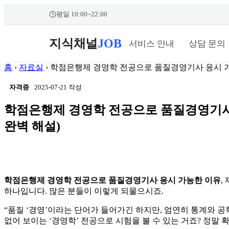
콘
본문 바로가기
평일 10:00~22:00
텐
츠
로
지식채널
JOB
서비스 안내
상담 문의
건
너
홈
›
자료실
›
학점은행제 경영학 전공으로 품질경영기사 응시 가능
뛰
기
자격증
2025-07-21 작성
학점은행제 경영학 전공으로 품질경영기사 
완벽 해설)
학점은행제 경영학 전공으로 품질경영기사 응시 가능한 이유
,
하나입니다. 많은 분들이 이렇게 되물으시죠.
“품질 ‘경영’이라는 단어가 들어가긴 하지만, 엄연히 통계와 
없어 보이는 ‘경영학’ 전공으로 시험을 볼 수 있는 거죠? 정말