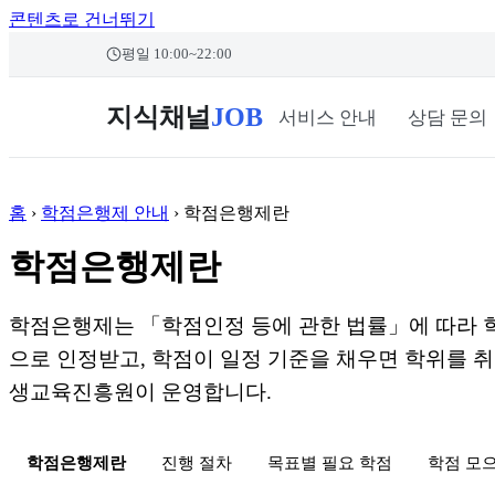
콘텐츠로 건너뛰기
본문 바로가기
평일 10:00~22:00
지식채널
JOB
서비스 안내
상담 문의
홈
›
학점은행제 안내
›
학점은행제란
학점은행제란
학점은행제는 「학점인정 등에 관한 법률」에 따라 
으로 인정받고, 학점이 일정 기준을 채우면 학위를 취
생교육진흥원이 운영합니다.
학점은행제란
진행 절차
목표별 필요 학점
학점 모