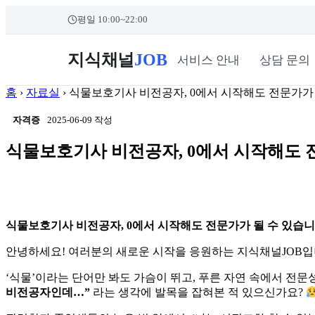
본문 바로가기
콘
평일 10:00~22:00
텐
츠
로
지식채널
JOB
서비스 안내
상담 문의
건
너
홈
›
자료실
›
식물보호기사 비전공자, 0에서 시작해도 전문가가 
뛰
기
자격증
2025-06-09 작성
식물보호기사 비전공자, 0에서 시작해도 
식물보호기사 비전공자, 0에서 시작해도 전문가가 될 수 있습니
안녕하세요! 여러분의 새로운 시작을 응원하는 지식채널JOB입
‘식물’이라는 단어만 봐도 가슴이 뛰고, 푸른 자연 속에서 전
비전공자인데…”
라는 생각에 발목을 잡혀본 적 있으신가요?