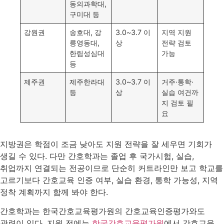
동의과학대,
구미대 등
강원권
송호대, 강
3.0~3.7 이
지역 지원
릉영동대,
상
전략 검토
한림성심대
가능
등
제주권
제주한라대
3.0~3.7 이
거주·통학·
등
상
실습 여건까
지 검토 필
요
지방권은 학점이 조금 낮아도 지원 전략을 잘 세우면 기회가
생길 수 있다. 다만 간호학과는 졸업 후 국가시험, 실습,
취업까지 연결되는 전공이므로 단순히 커트라인만 보고 학교를
고르기보다 간호교육 인증 여부, 실습 환경, 통학 가능성, 지역
정착 계획까지 함께 봐야 한다.
간호학과는 한국간호교육평가원의 간호교육인증평가와도
관련이 있다. 지원 전에는
한국간호교육평가원
에서 간호교육