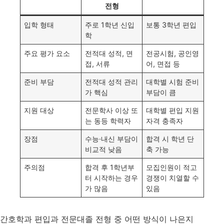
전형
입학 형태
주로 1학년 신입
보통 3학년 편입
학
주요 평가 요소
전적대 성적, 면
전공시험, 공인영
접, 서류
어, 면접 등
준비 부담
전적대 성적 관리
대학별 시험 준비
가 핵심
부담이 큼
지원 대상
전문학사 이상 또
대학별 편입 지원
는 동등 학력자
자격 충족자
장점
수능·내신 부담이
합격 시 학년 단
비교적 낮음
축 가능
주의점
합격 후 1학년부
모집인원이 적고
터 시작하는 경우
경쟁이 치열할 수
가 많음
있음
간호학과 편입과 전문대졸 전형 중 어떤 방식이 나은지