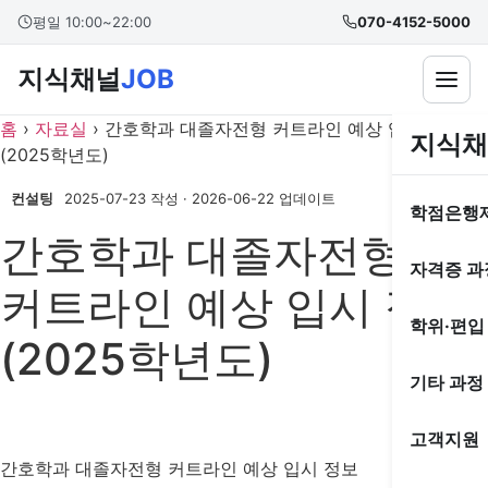
콘
본문 바로가기
평일 10:00~22:00
070-4152-5000
텐
츠
지식채널
JOB
로
건
홈
›
자료실
›
간호학과 대졸자전형 커트라인 예상 입시 정보
지식채
너
(2025학년도)
뛰
기
컨설팅
2025-07-23 작성
·
2026-06-22 업데이트
학점은행
간호학과 대졸자전형
자격증 과
커트라인 예상 입시 정보
학위·편입
(2025학년도)
기타 과정
고객지원
간호학과 대졸자전형 커트라인 예상 입시 정보