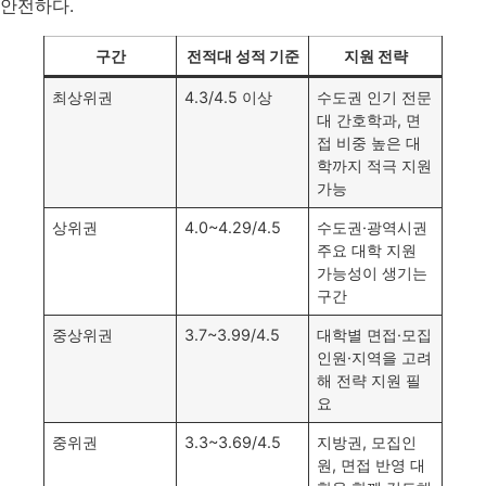
안전하다.
구간
전적대 성적 기준
지원 전략
최상위권
4.3/4.5 이상
수도권 인기 전문
대 간호학과, 면
접 비중 높은 대
학까지 적극 지원
가능
상위권
4.0~4.29/4.5
수도권·광역시권
주요 대학 지원
가능성이 생기는
구간
중상위권
3.7~3.99/4.5
대학별 면접·모집
인원·지역을 고려
해 전략 지원 필
요
중위권
3.3~3.69/4.5
지방권, 모집인
원, 면접 반영 대