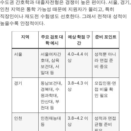
수도권 간호학과 대졸자전형은 경쟁이 높은 편이다. 서울, 경기,
인천 지역은 통학 가능성 때문에 지원자가 몰리고, 특히
직장인이나 재도전 수험생도 선호한다. 그래서 전적대 성적이
높을수록 안정적이다.
지역
주요 검토 대
예상 학점 구
준비 포인트
학 예시
간
서울
서울여자간
4.0~4.4 이
성적뿐 아니
호대, 삼육
상
라 면접 준
보건대, 서
비 중요
일대 등
경기
동남보건대,
3.8~4.3 이
모집인원·면
경복대, 수
상
접 비율 확
원과학대,
인 필요
안산대, 부
천대 등
인천
인천재능대
3.8~4.2 이
성적과 면접
등
상
균형 준비
필요