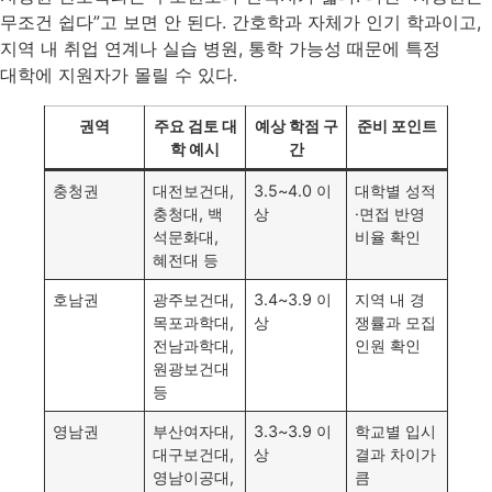
무조건 쉽다”고 보면 안 된다. 간호학과 자체가 인기 학과이고,
지역 내 취업 연계나 실습 병원, 통학 가능성 때문에 특정
대학에 지원자가 몰릴 수 있다.
권역
주요 검토 대
예상 학점 구
준비 포인트
학 예시
간
충청권
대전보건대,
3.5~4.0 이
대학별 성적
충청대, 백
상
·면접 반영
석문화대,
비율 확인
혜전대 등
호남권
광주보건대,
3.4~3.9 이
지역 내 경
목포과학대,
상
쟁률과 모집
전남과학대,
인원 확인
원광보건대
등
영남권
부산여자대,
3.3~3.9 이
학교별 입시
대구보건대,
상
결과 차이가
영남이공대,
큼