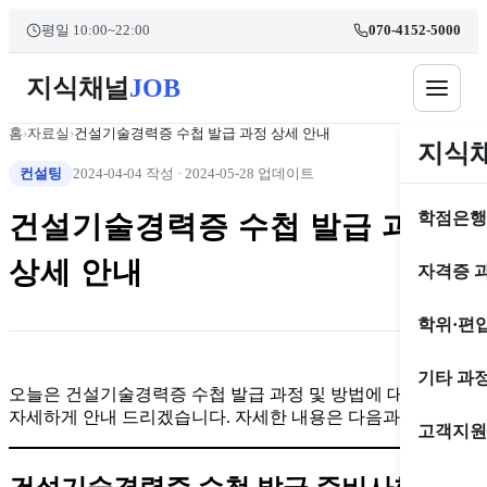
콘
본문 바로가기
평일 10:00~22:00
070-4152-5000
텐
츠
지식채널
JOB
로
건
너
홈
›
자료실
›
건설기술경력증 수첩 발급 과정 상세 안내
지식
뛰
컨설팅
2024-04-04 작성
·
2024-05-28 업데이트
기
학점은행
건설기술경력증 수첩 발급 과정
상세 안내
자격증 
학위·편
기타 과
오늘은 건설기술경력증 수첩 발급 과정 및 방법에 대해서
자세하게 안내 드리겠습니다. 자세한 내용은 다음과 같습니다.
고객지원