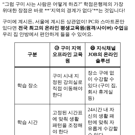
“그럼 구미 사는 사람은 어떻게 하죠?” 학점은행제의 가장
위대한 장점은 바로 **’지역의 경계가 없다’**는 것입니다!
구미에 계시든, 서울에 계시든 상관없이! PC와 스마트폰만
있다면
전국 최고의 온라인 평생교육원(원격/사이버) 수업
을
우리 집 안방에서 편안하게 들을 수 있어요.
😥 구미 지역
😄 지식채널
구분
오프라인 교육
JOB의 온라인
원
솔루션
장소 구애 없
구미 시내 지
이 수강할 수
정된 강의실로
학습 장소
있다 (구미 집,
직접 이동해야
회사 휴게실
한다
등)
24시간 내 자
고정된 시간표
신의 생활 패
에 맞춰 생활
학습 시간
턴에 맞춰 자
패턴을 조정해
유롭게 수강할
야 한다
수 있다