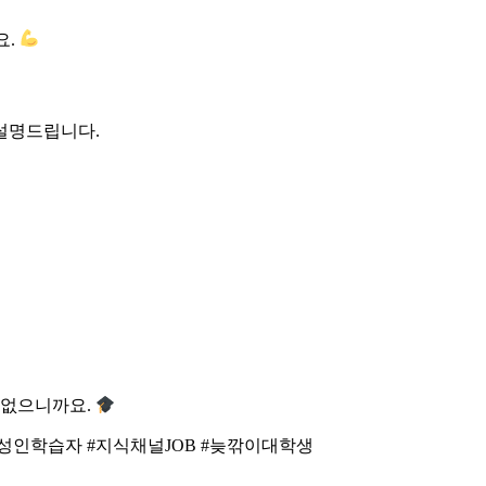
요.
설명드립니다.
 없으니까요.
#성인학습자 #지식채널JOB #늦깎이대학생