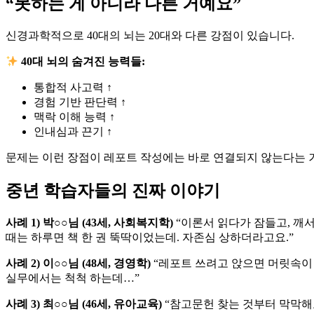
“못하는 게 아니라 다른 거예요”
신경과학적으로 40대의 뇌는 20대와 다른 강점이 있습니다.
40대 뇌의 숨겨진 능력들:
통합적 사고력 ↑
경험 기반 판단력 ↑
맥락 이해 능력 ↑
인내심과 끈기 ↑
문제는 이런 장점이 레포트 작성에는 바로 연결되지 않는다는 
중년 학습자들의 진짜 이야기
사례 1) 박○○님 (43세, 사회복지학)
“이론서 읽다가 잠들고, 깨서
때는 하루면 책 한 권 뚝딱이었는데. 자존심 상하더라고요.”
사례 2) 이○○님 (48세, 경영학)
“레포트 쓰려고 앉으면 머릿속이 
실무에서는 척척 하는데…”
사례 3) 최○○님 (46세, 유아교육)
“참고문헌 찾는 것부터 막막해