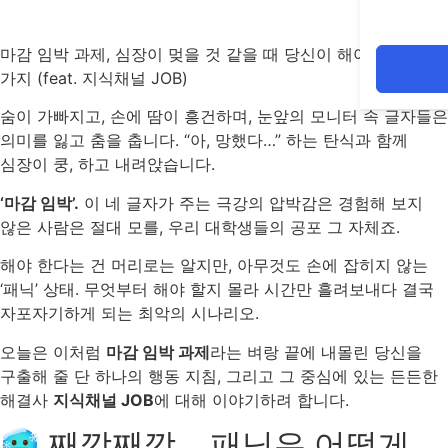
마감 임박 과제, 심장이 멎을 것 같을 때 당신이 해야 할 단 한
가지 (feat. 지식채널 JOB)
숨이 가빠지고, 손에 땀이 흥건하며, 눈앞의 모니터 속 글자들은
의미를 잃고 춤을 춥니다. “아, 망했다…” 하는 탄식과 함께
심장이 쿵, 하고 내려앉습니다.
‘마감 임박’.
이 네 글자가 주는 극강의 압박감은 경험해 보지
않은 사람은 절대 모를, 우리 대학생들의 공포 그 자체죠.
해야 한다는 건 머리로는 알지만, 아무것도 손에 잡히지 않는
‘패닉’ 상태. 무엇부터 해야 할지 몰라 시간만 흘려보내다 결국
자포자기하게 되는 최악의 시나리오.
오늘은 이처럼
마감 임박 과제
라는 벼랑 끝에 내몰린 당신을
구출해 줄 단 하나의 행동 지침, 그리고 그 중심에 있는 든든한
해결사
지식채널 JOB
에 대해 이야기하려 합니다.
🥶 째깍째깍… 패닉은 어떻게