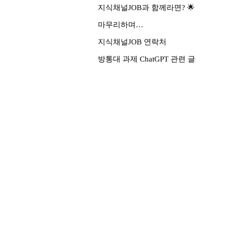
지식채널JOB과 함께라면? 🌟
마무리하며…
지식채널JOB 연락처
방통대 과제 ChatGPT 관련 글
관련 글
학은제 레포트 대행, 성적이 중요한
사람이라면 늦기 전에 확인해야 할
것
학은제 레포트 대행, 성적이 중요한
사람이라면 늦기 전에 확인해야 할
것
학점은행제가