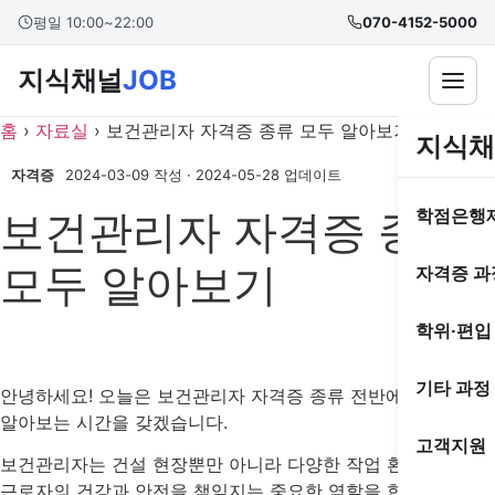
콘
본문 바로가기
평일 10:00~22:00
070-4152-5000
텐
츠
지식채널
JOB
로
건
홈
›
자료실
›
보건관리자 자격증 종류 모두 알아보기
지식채
너
뛰
자격증
2024-03-09 작성
·
2024-05-28 업데이트
기
보건관리자 자격증 종류
학점은행
모두 알아보기
자격증 과
학위·편입
기타 과정
안녕하세요! 오늘은 보건관리자 자격증 종류 전반에 대해
알아보는 시간을 갖겠습니다.
고객지원
보건관리자는 건설 현장뿐만 아니라 다양한 작업 환경에서
근로자의 건강과 안전을 책임지는 중요한 역할을 합니다.