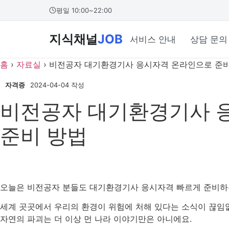
콘
본문 바로가기
평일 10:00~22:00
텐
츠
지식채널
JOB
서비스 안내
상담 문의
로
건
홈
›
자료실
›
비전공자 대기환경기사 응시자격 온라인으로 준비
너
뛰
자격증
2024-04-04 작성
기
비전공자 대기환경기사 
준비 방법
오늘은 비전공자 분들도 대기환경기사 응시자격 빠르게 준비하
세계 곳곳에서 우리의 환경이 위험에 처해 있다는 소식이 끊임없
자연의 파괴는 더 이상 먼 나라 이야기만은 아니에요.