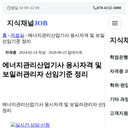
본문 바로가기
콘
평일 10:00~22:00
070-4152-5000
텐
츠
지식채널
JOB
로
건
너
홈
›
자료실
›
에너지관리산업기사 응시자격 및 보일러관리자
지식
뛰
선임기준 정리
기
자격증
2024-02-14 작성
·
2026-06-25 업데이트
학점은행
에너지관리산업기사 응시자격 및
자격증 
보일러관리자 선임기준 정리
학위·편
기타 과
에너지관리산업기사 응시자격 및 보일러관리자 선임기준
정리
고객지원