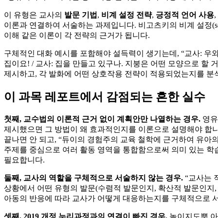
이 유형은 교사의
발문 기법
,
비계 설정 전략
,
긍정적 언어 사용
,
이론과 연결하여 서술하는 과제입니다. 비고츠키의 비계 설정(scaf
이해 같은 이론이 각 전략의 근거가 됩니다.
구체적인 대화 예시를 포함해야 설득력이 생기는데, “교사: 우와, 
집이요! / 교사: 집을 만들고 있구나. 지붕은 어떤 모양으로 할 
제시하고, 각 발화에 어떤 상호작용 전략이 적용되었는지를 분
이 과목 레포트에서 감점되는 흔한 실수
첫째, 교수법의 이론적 근거 없이 계획안만 나열하는 경우.
영유
제시했으면 그 방법이 왜 효과적인지를 이론으로 설명해야 합니
끝나면 안 되고, “듀이의 경험주의 교육 철학에 근거하여 유아
주제를 중심으로 여러 활동 영역을 통합함으로써 의미 있는 학
필요합니다.
둘째, 교사의 역할을 구체적으로 서술하지 않는 경우.
“교사는 
상황에서 어떤 유형의 발문(수렴적 발문인지, 확산적 발문인지,
아동의 반응에 따라 교사가 어떻게 대응하는지를 구체적으로 
셋째, 2019 개정 누리과정과의 연결이 빠진 경우.
놀이지도뿐 아