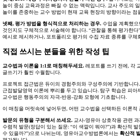
놀이 중심 교육과정은 빠질 수 없는 맥락입니다. 교사 주도의 
놀이를 존중하는 교수 방법이 현재 교육 현장의 방향이라는 점
넷째, 평가 방법을 형식적으로 처리하는 경우.
수업을 계획했으
것인지도 구체적으로 서술해야 합니다. “관찰을 통해 평가한다
예시로 제시하거나, 포트폴리오 평가의 수집 자료 종류를 구체
직접 쓰시는 분들을 위한 작성 팁
교수법과 이론을 1:1로 매칭해두세요.
레포트를 쓰기 전에, 각
글쓰기가 훨씬 수월합니다.
프로젝트 접근법은 듀이의 경험주의와 구성주의에 기반합니다.
근접발달영역 이론에 뿌리를 두고 있습니다. 탐구 학습은 피아
교수법은 행동주의의 자극-반응-강화 모형에 기초합니다.
이 매칭을 머릿속에 넣어두면, 어떤 교수법을 선택하든 이론적
발문의 유형을 구분해서 쓰세요.
교사-영유아 상호작용 관련 과
수렴적 발문(정답이 있는 질문: “이 색깔이 뭐야?”)과 확산적 발
수 있을까?”)으로 나뉘는데, 영유아교수방법론에서는
확산적 
평가됩니다.