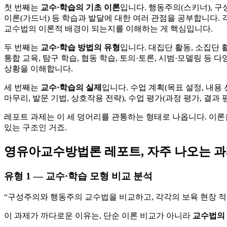
첫 번째는
교수·학습의 기초 이론
입니다. 행동주의(스키너), 구
이론(가드너) 등 학습과 발달에 대한 여러 관점을 공부합니다. 
교수법의 이론적 배경이 되는지를 이해하는 게 핵심입니다.
두 번째는
교수·학습 방법의 유형
입니다. 대집단 활동, 소집단 
통합 교육, 탐구 학습, 협동 학습, 토의·토론, 시범·모델링 등 
상황을 이해합니다.
세 번째는
교수·학습의 실제
입니다. 수업 계획(목표 설정, 내용 
마무리, 발문 기법, 상호작용 전략), 수업 평가(과정 평가, 결과 
레포트 과제는 이 세 덩어리를 관통하는 형태로 나옵니다. 이론을
있는 구조인 거죠.
영유아교수방법론 레포트, 자주 나오는 과
유형 1 — 교수·학습 모형 비교 분석
“구성주의와 행동주의 교수법을 비교하고, 각각의 보육 현장 적
이 과제가 까다로운 이유는, 단순 이론 비교가 아니라
교수법의