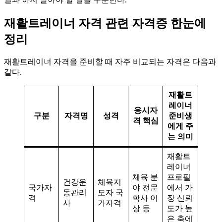
재활트레이너 자격 관련 자격증 한눈에
정리
재활트레이너 자격을 준비할 때 자주 비교되는 자격은 다음과
같다.
재활트
레이너
응시자
구분
자격명
성격
준비생
격 핵심
에게 주
는 의미
재활트
레이너
체육 분
프로필
건강운
체육지
국가자
야 전문
에서 가
동관리
도자 국
격
학사 이
장 신뢰
사
가자격
상 등
도가 높
은 축에