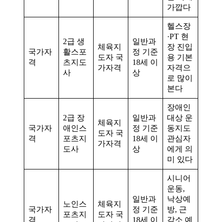
가깝다
헬스장
·PT 현
2급 생
일반과
체육지
장 진입
국가자
활스포
정 기준
도자 국
용 기본
격
츠지도
18세 이
가자격
자격으
사
상
로 많이
본다
장애인
2급 장
일반과
대상 운
체육지
국가자
애인스
정 기준
동지도
도자 국
격
포츠지
18세 이
관심자
가자격
도사
상
에게 의
미 있다
시니어
운동,
일반과
낙상예
노인스
체육지
국가자
정 기준
방, 근
포츠지
도자 국
격
18세 이
감소 예