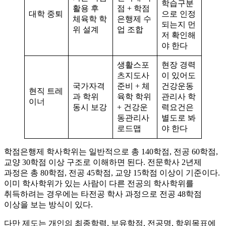
학습구분
활용 후
점 + 학점
대학 중퇴
으로 인정
체육학 학
은행제 수
되는지 먼
위 설계
업 조합
저 확인해
야 한다
생활스포
현장 경력
츠지도사
이 있어도
국가자격
준비 + 체
건강운동
현직 트레
과 학위
육학 학위
관리사 학
이너
동시 보강
+ 건강운
력요건은
동관리사
별도로 봐
로드맵
야 한다
학점은행제 학사학위는 일반적으로 총 140학점, 전공 60학점,
교양 30학점 이상 구조로 이해하면 된다. 전문학사 2년제
과정은 총 80학점, 전공 45학점, 교양 15학점 이상이 기준이다.
이미 학사학위가 있는 사람이 다른 전공의 학사학위를
취득하려는 경우에는 타전공 학사 과정으로 전공 48학점
이상을 보는 방식이 있다.
다만 제도는 개인의 최종학력, 보유학점, 전공명, 학위목표에