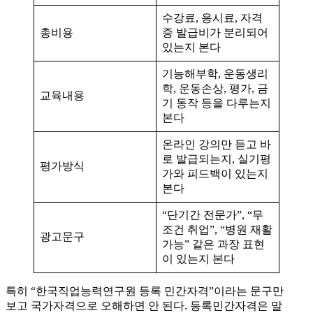
수강료, 응시료, 자격
총비용
증 발급비가 분리되어
있는지 본다
기능해부학, 운동생리
학, 운동손상, 평가, 금
교육내용
기 동작 등을 다루는지
본다
온라인 강의만 듣고 바
로 발급되는지, 실기평
평가방식
가와 피드백이 있는지
본다
“단기간 전문가”, “무
조건 취업”, “병원 재활
광고문구
가능” 같은 과장 표현
이 있는지 본다
특히 “한국직업능력연구원 등록 민간자격”이라는 문구만
보고 국가자격으로 오해하면 안 된다. 등록민간자격은 말