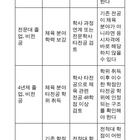
한다
기존 전공
이 체육
학사 과정
분야가 아
전문대 졸
연계 또는
체육 분야
니라면 응
업, 비전
전문학사
학력 보강
시자격에
공
타전공 검
바로 해당
토
하지 않을
수 있다
학위 취득
학사 타전
이후 이수
공으로 체
한 학점만
4년제 졸
체육 분야
육 관련
타전공 학
업, 비전
타전공 학
전공 48학
위에 인정
공
위 취득
점 이상
되는 구조
검토
를 확인해
야 한다
전적대 학
점이 어떤
기존 학점
전적대 학