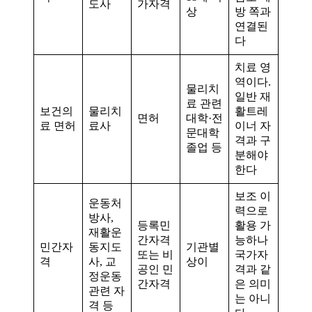
도사
가자격
상
방 쪽과
연결된
다
치료 영
역이다.
물리치
일반 재
료 관련
보건의
물리치
활트레
면허
대학·전
료 면허
료사
이너 자
문대학
격과 구
졸업 등
분해야
한다
보조 이
운동처
력으로
방사,
등록민
활용 가
재활운
간자격
능하나
민간자
동지도
기관별
또는 비
국가자
격
사, 교
상이
공인 민
격과 같
정운동
간자격
은 의미
관련 자
는 아니
격 등