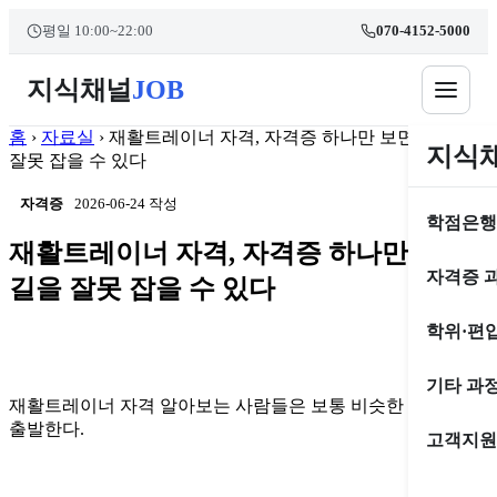
콘
본문 바로가기
평일 10:00~22:00
070-4152-5000
텐
츠
지식채널
JOB
로
건
너
홈
›
자료실
›
재활트레이너 자격, 자격증 하나만 보면 길을
지식
뛰
잘못 잡을 수 있다
기
자격증
2026-06-24 작성
학점은행
재활트레이너 자격, 자격증 하나만 보면
자격증 
길을 잘못 잡을 수 있다
학위·편
기타 과
재활트레이너 자격 알아보는 사람들은 보통 비슷한 고민에서
출발한다.
고객지원