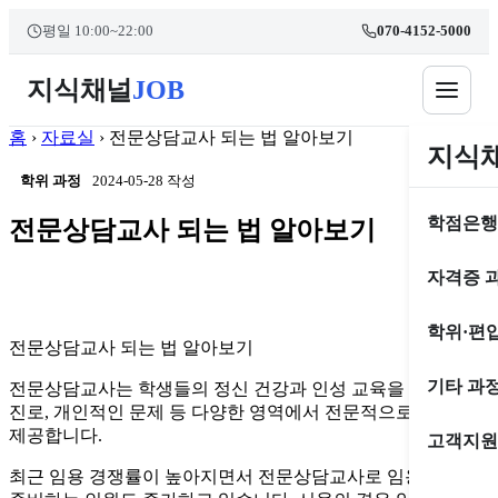
본문 바로가기
콘
평일 10:00~22:00
070-4152-5000
텐
츠
지식채널
JOB
로
건
너
홈
›
자료실
›
전문상담교사 되는 법 알아보기
지식
뛰
학위 과정
2024-05-28 작성
기
학점은행
전문상담교사 되는 법 알아보기
자격증 
학위·편
전문상담교사 되는 법 알아보기
기타 과
전문상담교사는 학생들의 정신 건강과 인성 교육을 위해 학업,
진로, 개인적인 문제 등 다양한 영역에서 전문적으로 상담을
제공합니다.
고객지원
최근 임용 경쟁률이 높아지면서 전문상담교사로 임용을