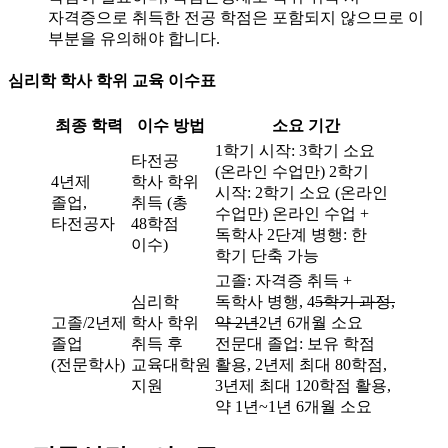
자격증으로 취득한 전공 학점은 포함되지 않으므로 이
부분을 유의해야 합니다.
심리학 학사 학위 교육 이수표
최종 학력
이수 방법
소요 기간
1학기 시작: 3학기 소요
타전공
(온라인 수업만) 2학기
4년제
학사 학위
시작: 2학기 소요 (온라인
졸업,
취득 (총
수업만) 온라인 수업 +
타전공자
48학점
독학사 2단계 병행: 한
이수)
학기 단축 가능
고졸: 자격증 취득 +
심리학
독학사 병행, 4
5학기 과정,
고졸/2년제
학사 학위
약 2년
2년 6개월 소요
졸업
취득 후
전문대 졸업: 보유 학점
(전문학사)
교육대학원
활용, 2년제 최대 80학점,
지원
3년제 최대 120학점 활용,
약 1년~1년 6개월 소요