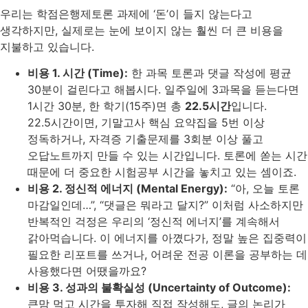
우리는 학점은행제토론 과제에 ‘돈’이 들지 않는다고
생각하지만, 실제로는 눈에 보이지 않는 훨씬 더 큰 비용을
지불하고 있습니다.
비용 1. 시간 (Time):
한 과목 토론과 댓글 작성에 평균
30분이 걸린다고 해봅시다. 일주일에 3과목을 듣는다면
1시간 30분, 한 학기(15주)면 총
22.5시간
입니다.
22.5시간이면, 기말고사 핵심 요약집을 5번 이상
정독하거나, 자격증 기출문제를 3회분 이상 풀고
오답노트까지 만들 수 있는 시간입니다. 토론에 쏟는 시간
때문에 더 중요한 시험공부 시간을 놓치고 있는 셈이죠.
비용 2. 정신적 에너지 (Mental Energy):
“아, 오늘 토론
마감일인데…”, “댓글은 뭐라고 달지?” 이처럼 사소하지만
반복적인 걱정은 우리의 ‘정신적 에너지’를 계속해서
갉아먹습니다. 이 에너지를 아꼈다가, 정말 높은 집중력이
필요한 리포트를 쓰거나, 어려운 전공 이론을 공부하는 데
사용했다면 어땠을까요?
비용 3. 성과의 불확실성 (Uncertainty of Outcome):
큰맘 먹고 시간을 투자해 직접 작성해도, 글의 논리가