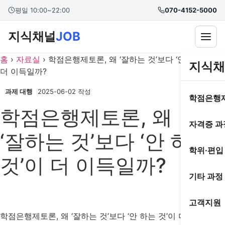
콘
본문 바로가기
평일 10:00~22:00
070-4152-5000
텐
츠
지식채널
JOB
로
건
홈
›
자료실
›
학점은행제토론, 왜 ‘잘하는 것’보다 ‘안 하는 것’이
지식채
너
더 이득일까?
뛰
기
과제 대행
2025-06-02 작성
학점은행
학점은행제토론, 왜
자격증 과
‘잘하는 것’보다 ‘안 하는
학위·편입
것’이 더 이득일까?
기타 과정
고객지원
학점은행제토론, 왜 ‘잘하는 것’보다 ‘안 하는 것’이 더 이득일까?