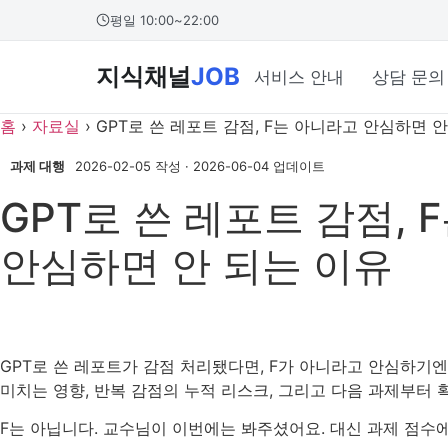
본문 바로가기
콘
평일 10:00~22:00
텐
츠
지식채널
JOB
서비스 안내
상담 문의
로
건
홈
›
자료실
›
GPT로 쓴 레포트 감점, F는 아니라고 안심하면 
너
뛰
과제 대행
2026-02-05 작성
·
2026-06-04 업데이트
기
GPT로 쓴 레포트 감점, 
안심하면 안 되는 이유
GPT로 쓴 레포트가 감점 처리됐다면, F가 아니라고 안심하기
미치는 영향, 반복 감점의 누적 리스크, 그리고 다음 과제부터
F는 아닙니다. 교수님이 이번에는 봐주셨어요. 대신 과제 점수